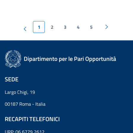
1
2
3
4
5
Dipartimento per le Pari Opportunità
SEDE
Largo Chigi, 19
00187 Roma - Italia
RECAPITI TELEFONICI
URP: 06 6779 2612