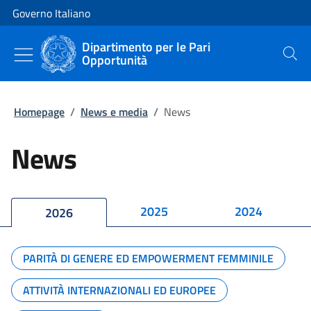
Vai al contenuto
Vai alla navigazione del sito
Governo Italiano
Dipartimento per le Pari
Opportunità
Cerca
Homepage
/
News e media
/
News
News
2025
2024
2026
PARITÀ DI GENERE ED EMPOWERMENT FEMMINILE
ATTIVITÀ INTERNAZIONALI ED EUROPEE