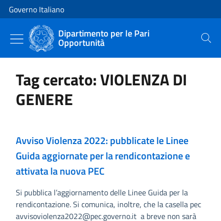
Vai al contenuto
Vai alla navigazione del sito
Governo Italiano
Dipartimento per le Pari
Opportunità
Cerca
Tag cercato: VIOLENZA DI
GENERE
Avviso Violenza 2022: pubblicate le Linee
Guida aggiornate per la rendicontazione e
attivata la nuova PEC
Si pubblica l’aggiornamento delle Linee Guida per la
rendicontazione. Si comunica, inoltre, che la casella pec
avvisoviolenza2022@pec.governo.it a breve non sarà