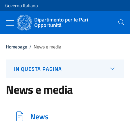
Vai al contenuto
Vai alla navigazione del sito
Governo Italiano
Dipartimento per le Pari
Opportunità
Cerca
Homepage
/
News e media
IN QUESTA PAGINA
News e media
News