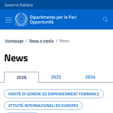
Vai al contenuto
Vai alla navigazione del sito
Governo Italiano
Dipartimento per le Pari
Opportunità
Cerca
Homepage
/
News e media
/
News
News
2025
2024
2026
PARITÀ DI GENERE ED EMPOWERMENT FEMMINILE
ATTIVITÀ INTERNAZIONALI ED EUROPEE