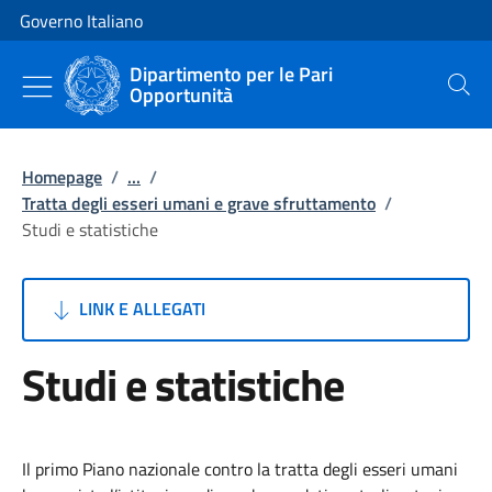
Vai al contenuto
Vai alla navigazione del sito
Governo Italiano
Dipartimento per le Pari
Opportunità
Cerca
Homepage
/
...
/
Tratta degli esseri umani e grave sfruttamento
/
Studi e statistiche
LINK E ALLEGATI
Studi e statistiche
Il primo Piano nazionale contro la tratta degli esseri umani