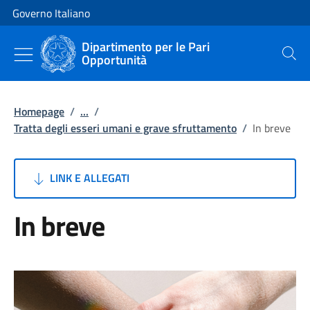
Vai al contenuto
Vai alla navigazione del sito
Governo Italiano
Dipartimento per le Pari
Opportunità
Cerca
Homepage
/
...
/
Tratta degli esseri umani e grave sfruttamento
/
In breve
LINK E ALLEGATI
In breve