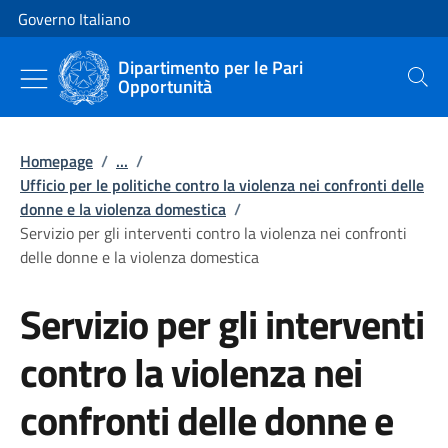
Vai al contenuto
Vai alla navigazione del sito
Governo Italiano
Dipartimento per le Pari
Opportunità
Cerca
Homepage
/
...
/
Ufficio per le politiche contro la violenza nei confronti delle
donne e la violenza domestica
/
Servizio per gli interventi contro la violenza nei confronti
delle donne e la violenza domestica
Servizio per gli interventi
contro la violenza nei
confronti delle donne e