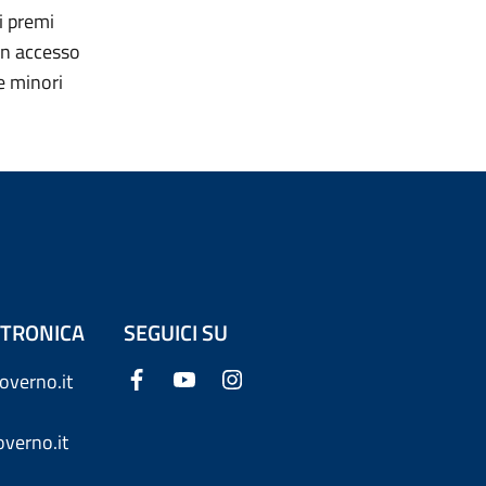
i premi
un accesso
le minori
ETTRONICA
SEGUICI SU
overno.it
verno.it