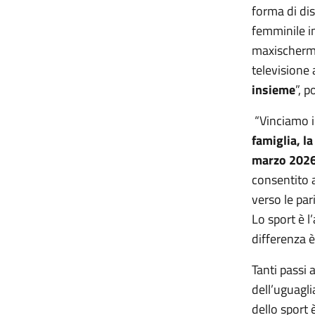
forma di di
femminile i
maxischermi
televisione 
insieme
”, p
“Vinciamo in
famiglia, l
marzo 202
consentito a
verso le pa
Lo sport è 
differenza 
Tanti passi
dell’uguagli
dello sport 