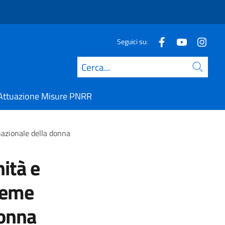
Seguici su:
Cerca
Attuazione Misure PNRR
nazionale della donna
ità e
sieme
donna