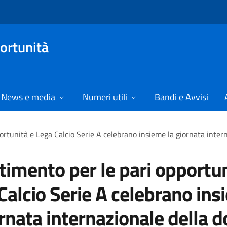
ortunità
News e media
Numeri utili
Bandi e Avvisi
ortunità e Lega Calcio Serie A celebrano insieme la giornata inter
timento per le pari opportun
Calcio Serie A celebrano in
ornata internazionale della 