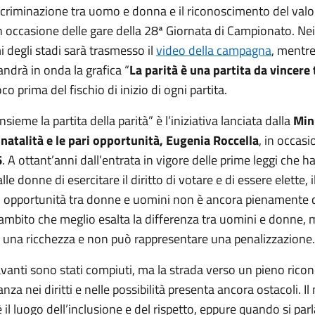
scriminazione tra uomo e donna e il riconoscimento del valo
n occasione delle gare della 28ª Giornata di Campionato. Nei
 degli stadi sarà trasmesso il
video della campagna
, mentre
andrà in onda la grafica “
La parità è una partita da vincere 
oco prima del fischio di inizio di ogni partita.
sieme la partita della parità” è l’iniziativa lanciata dalla
Mini
a natalità e le pari opportunità, Eugenia Roccella
, in occasi
6
. A ottant’anni dall’entrata in vigore delle prime leggi che 
lle donne di esercitare il diritto di votare e di essere elette, 
ri opportunità tra donne e uomini non è ancora pienamente
l’ambito che meglio esalta la differenza tra uomini e donne,
è una ricchezza e non può rappresentare una penalizzazione.
 avanti sono stati compiuti, ma la strada verso un pieno ric
anza nei diritti e nelle possibilità presenta ancora ostacoli. 
è il luogo dell’inclusione e del rispetto, eppure quando si par