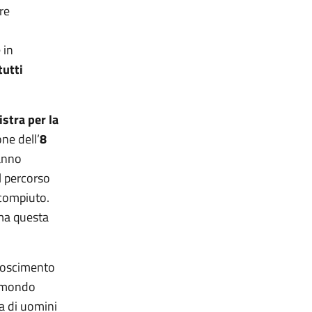
re
 in
tutti
stra per la
one dell’
8
hanno
il percorso
 compiuto.
 ma questa
onoscimento
Il mondo
la di uomini