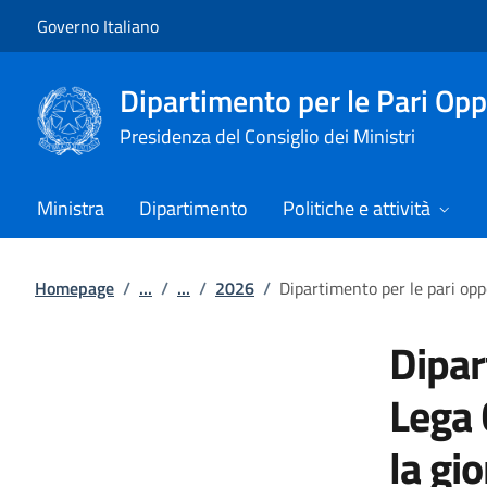
Vai al contenuto
Vai alla navigazione del sito
Governo Italiano
Dipartimento per le Pari Opp
Presidenza del Consiglio dei Ministri
Ministra
Dipartimento
Politiche e attività
Homepage
/
...
/
...
/
2026
/
Dipartimento per le pari opp
Dipar
Lega 
la gi