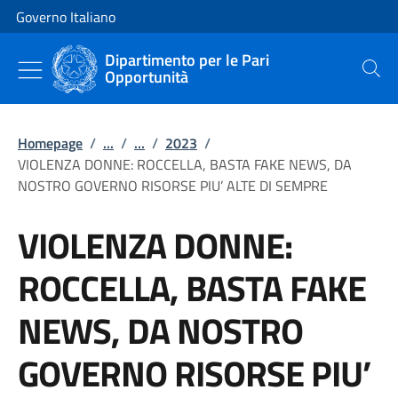
Vai al contenuto
Vai alla navigazione del sito
Governo Italiano
Dipartimento per le Pari
Opportunità
Cerca
Homepage
/
...
/
...
/
2023
/
VIOLENZA DONNE: ROCCELLA, BASTA FAKE NEWS, DA
NOSTRO GOVERNO RISORSE PIU’ ALTE DI SEMPRE
VIOLENZA DONNE:
ROCCELLA, BASTA FAKE
NEWS, DA NOSTRO
GOVERNO RISORSE PIU’