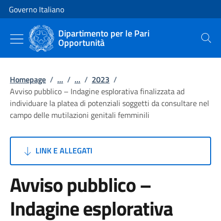
Vai al contenuto
Vai alla navigazione del sito
Governo Italiano
Dipartimento per le Pari
Opportunità
Cerca
Homepage
/
...
/
...
/
2023
/
Avviso pubblico – Indagine esplorativa finalizzata ad
individuare la platea di potenziali soggetti da consultare nel
campo delle mutilazioni genitali femminili
LINK E ALLEGATI
Avviso pubblico –
Indagine esplorativa