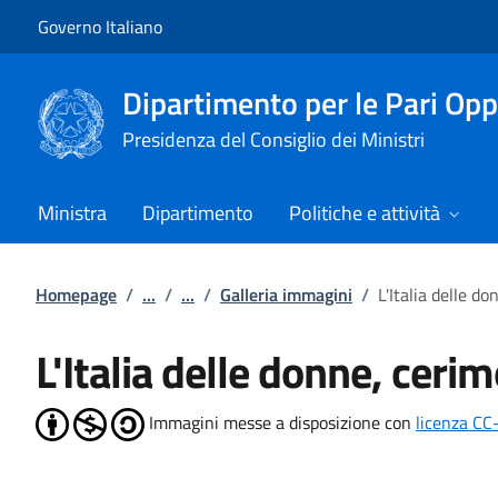
Vai al contenuto
Vai alla navigazione del sito
Governo Italiano
Dipartimento per le Pari Opp
Presidenza del Consiglio dei Ministri
Ministra
Dipartimento
Politiche e attività
Homepage
/
...
/
...
/
Galleria immagini
/
L'Italia delle d
L'Italia delle donne, cer
Immagini messe a disposizione con
licenza CC