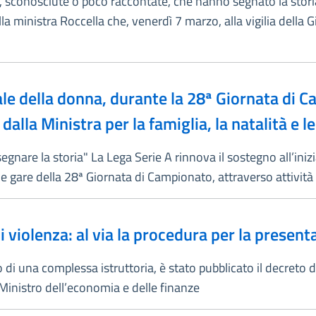
li, sconosciute o poco raccontate, che hanno segnato la storia 
ministra Roccella che, venerdì 7 marzo, alla vigilia della Gi
le della donna, durante la 28ª Giornata di C
dalla Ministra per la famiglia, la natalità e 
nare la storia" La Lega Serie A rinnova il sostegno all’iniziat
 gare della 28ª Giornata di Campionato, attraverso attività d
di violenza: al via la procedura per la prese
 di una complessa istruttoria, è stato pubblicato il decreto del
l Ministro dell’economia e delle finanze