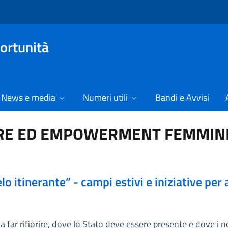
ortunità
News e media
Numeri utili
Bandi e Avvisi
ENERE ED EMPOWERMENT FEMMIN
elo itinerante” - campi estivi e iniziative per
 far rifiorire, dove lo Stato deve essere presente e dove i n