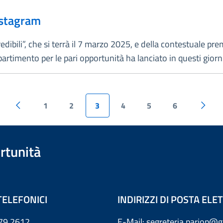
Instagram
redibili”, che si terrà il 7 marzo 2025, e della contestuale pr
Dipartimento per le pari opportunità ha lanciato in questi gio
1
2
3
4
5
6
rtunità
TELEFONICI
INDIRIZZI DI POSTA EL
79 2612
E-Mail: segreteria.pariop@g