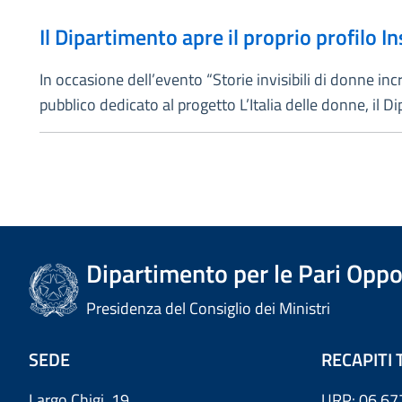
Il Dipartimento apre il proprio profilo 
In occasione dell’evento “Storie invisibili di donne inc
pubblico dedicato al progetto L’Italia delle donne, il 
Dipartimento per le Pari Oppo
Presidenza del Consiglio dei Ministri
SEDE
RECAPITI 
Largo Chigi, 19
URP: 06 67