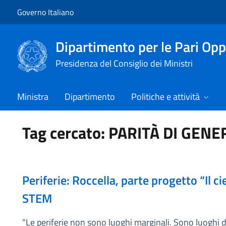
Vai al contenuto
Vai alla navigazione del sito
Governo Italiano
Dipartimento per le Pari Opp
Presidenza del Consiglio dei Ministri
Ministra
Dipartimento
Politiche e attività
Tag cercato: PARITÀ DI G
Periferie: Roccella, parte progetto “Il ci
STEM
"Le periferie non sono luoghi marginali. Sono luoghi da