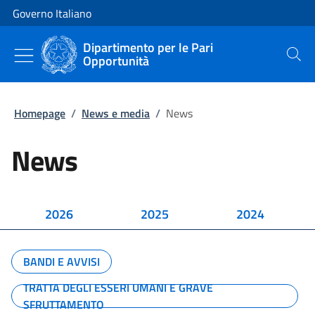
Vai al contenuto
Vai alla navigazione del sito
Governo Italiano
Dipartimento per le Pari
Opportunità
Cerca
Homepage
/
News e media
/
News
News
2026
2025
2024
BANDI E AVVISI
TRATTA DEGLI ESSERI UMANI E GRAVE
SFRUTTAMENTO