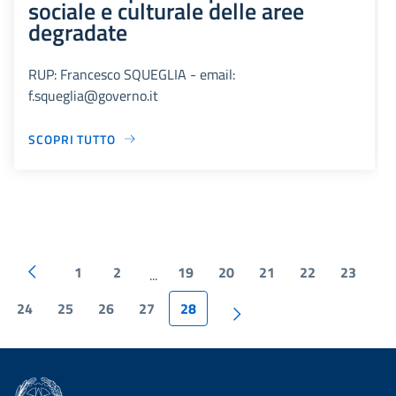
sociale e culturale delle aree
degradate
RUP: Francesco SQUEGLIA - email:
f.squeglia@governo.it
SCOPRI TUTTO
1
2
19
20
21
22
23
...
24
25
26
27
28