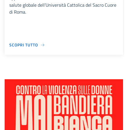
salute globale dell’Università Cattolica del Sacro Cuore
di Roma.
SCOPRI TUTTO