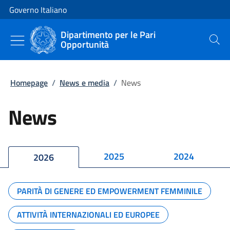
Vai al contenuto
Vai alla navigazione del sito
Governo Italiano
Dipartimento per le Pari
Opportunità
Cerca
Homepage
/
News e media
/
News
News
2025
2024
2026
PARITÀ DI GENERE ED EMPOWERMENT FEMMINILE
ATTIVITÀ INTERNAZIONALI ED EUROPEE