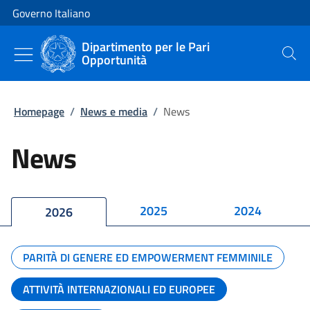
Vai al contenuto
Vai alla navigazione del sito
Governo Italiano
Dipartimento per le Pari
Opportunità
Cerca
Homepage
/
News e media
/
News
News
2025
2024
2026
PARITÀ DI GENERE ED EMPOWERMENT FEMMINILE
ATTIVITÀ INTERNAZIONALI ED EUROPEE