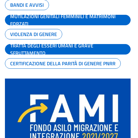
BANDI E AVVISI
MUTILAZIONI GENITALI FEMMINILI E MATRIMONI
FORZATI
VIOLENZA DI GENERE
TRATTA DEGLI ESSERI UMANI E GRAVE
SFRUTTAMENTO
CERTIFICAZIONE DELLA PARITÀ DI GENERE PNRR