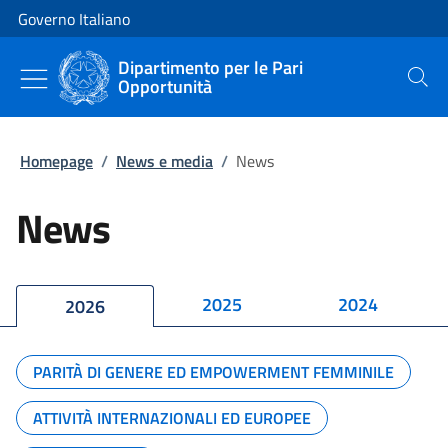
Vai al contenuto
Vai alla navigazione del sito
Governo Italiano
Dipartimento per le Pari
Opportunità
Cerca
Homepage
/
News e media
/
News
News
2025
2024
2026
PARITÀ DI GENERE ED EMPOWERMENT FEMMINILE
ATTIVITÀ INTERNAZIONALI ED EUROPEE