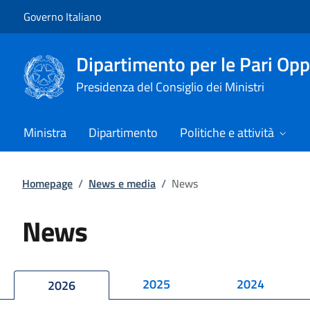
Vai al contenuto
Vai alla navigazione del sito
Governo Italiano
Dipartimento per le Pari Opp
Presidenza del Consiglio dei Ministri
Ministra
Dipartimento
Politiche e attività
Homepage
/
News e media
/
News
News
2025
2024
2026