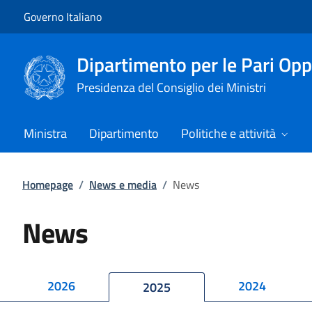
Vai al contenuto
Vai alla navigazione del sito
Governo Italiano
Dipartimento per le Pari Opp
Presidenza del Consiglio dei Ministri
Ministra
Dipartimento
Politiche e attività
Homepage
/
News e media
/
News
News
2026
2024
2025